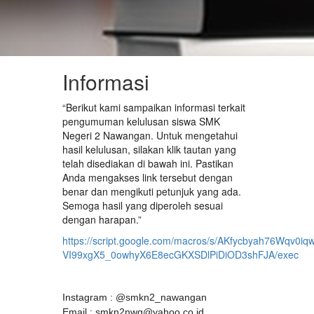
Informasi
“Berikut kami sampaikan informasi terkait
pengumuman kelulusan siswa SMK
Negeri 2 Nawangan. Untuk mengetahui
hasil kelulusan, silakan klik tautan yang
telah disediakan di bawah ini. Pastikan
Anda mengakses link tersebut dengan
benar dan mengikuti petunjuk yang ada.
Semoga hasil yang diperoleh sesuai
dengan harapan.”
https://script.google.com/macros/s/AKfycbyah76Wqv
VI99xgX5_0owhyX6E8ecGKXSDlPiDiOD3shFJA/exec
Instagram : @smkn2_nawangan
Email : smkn2nwg@yahoo.co.id