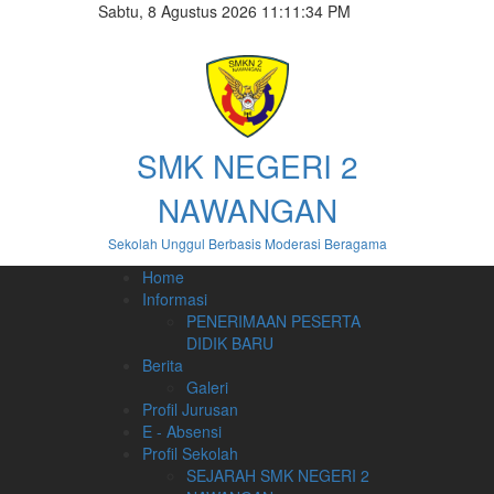
Sabtu, 8 Agustus 2026 11:11:35 PM
SMK NEGERI 2
NAWANGAN
Sekolah Unggul Berbasis Moderasi Beragama
Home
Informasi
PENERIMAAN PESERTA
DIDIK BARU
Berita
Galeri
Profil Jurusan
E - Absensi
Profil Sekolah
SEJARAH SMK NEGERI 2