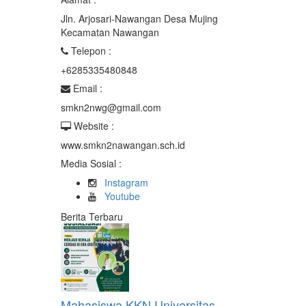
Jln. Arjosari-Nawangan Desa Mujing
Kecamatan Nawangan
Telepon :
+6285335480848
Email :
smkn2nwg@gmail.com
Website :
www.smkn2nawangan.sch.id
Media Sosial :
Instagram
Youtube
Berita Terbaru
Mahasiswa KKN Universitas