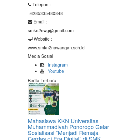
Telepon :
+6285335480848
Email :
smkn2nwg@gmail.com
Website :
www.smkn2nawangan.sch.id
Media Sosial :
Instagram
Youtube
Berita Terbaru
Mahasiswa KKN Universitas
Muhammadiyah Ponorogo Gelar
Sosialisasi “Menjadi Remaja
Cerdas di Era Digital” di SMK