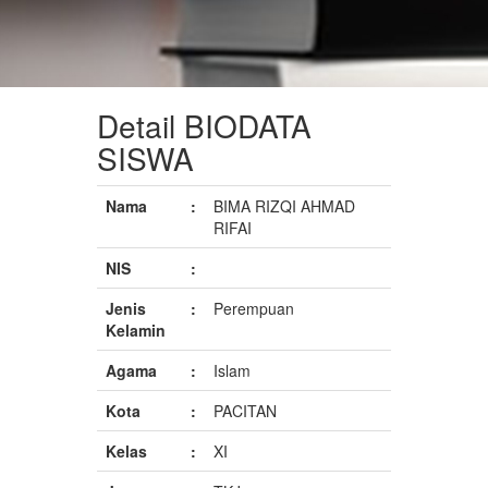
Detail BIODATA
SISWA
Nama
:
BIMA RIZQI AHMAD
RIFAI
NIS
:
Jenis
:
Perempuan
Kelamin
Agama
:
Islam
Kota
:
PACITAN
Kelas
:
XI