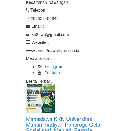
Kecamatan Nawangan
Telepon :
+6285335480848
Email :
smkn2nwg@gmail.com
Website :
www.smkn2nawangan.sch.id
Media Sosial :
Instagram
Youtube
Berita Terbaru
Mahasiswa KKN Universitas
Muhammadiyah Ponorogo Gelar
Sosialisasi “Menjadi Remaja