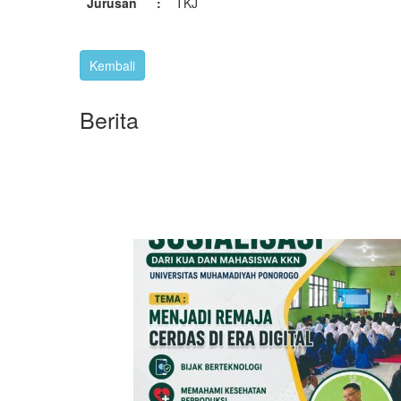
Jurusan
:
TKJ
Berita