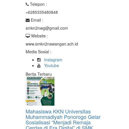
Telepon :
+6285335480848
Email :
smkn2nwg@gmail.com
Website :
www.smkn2nawangan.sch.id
Media Sosial :
Instagram
Youtube
Berita Terbaru
Mahasiswa KKN Universitas
Muhammadiyah Ponorogo Gelar
Sosialisasi “Menjadi Remaja
Cerdas di Era Digital” di SMK