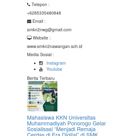
Telepon :
+6285335480848
Email :
smkn2nwg@gmail.com
Website :
www.smkn2nawangan.sch.id
Media Sosial :
Instagram
Youtube
Berita Terbaru
Mahasiswa KKN Universitas
Muhammadiyah Ponorogo Gelar
Sosialisasi “Menjadi Remaja
Cerdas di Era Digital” di SMK