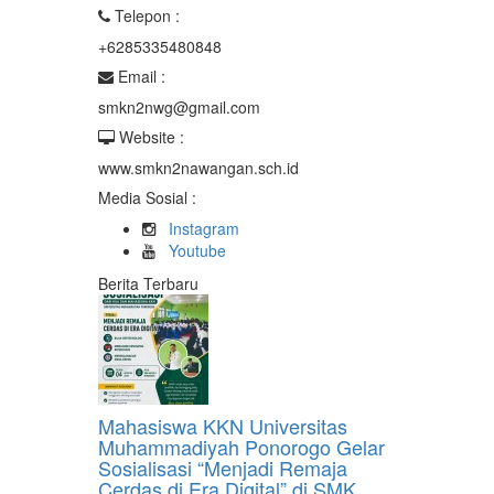
Telepon :
+6285335480848
Email :
smkn2nwg@gmail.com
Website :
www.smkn2nawangan.sch.id
Media Sosial :
Instagram
Youtube
Berita Terbaru
Mahasiswa KKN Universitas
Muhammadiyah Ponorogo Gelar
Sosialisasi “Menjadi Remaja
Cerdas di Era Digital” di SMK