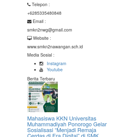
Telepon :
+6285335480848
Email :
smkn2nwg@gmail.com
Website :
www.smkn2nawangan.sch.id
Media Sosial :
Instagram
Youtube
Berita Terbaru
Mahasiswa KKN Universitas
Muhammadiyah Ponorogo Gelar
Sosialisasi “Menjadi Remaja
Cerdas di Era Digital” di SMK