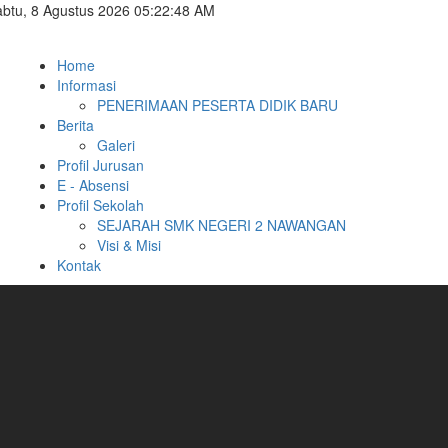
btu, 8 Agustus 2026 05:22:49 AM
Home
Informasi
PENERIMAAN PESERTA DIDIK BARU
Berita
Galeri
Profil Jurusan
E - Absensi
Profil Sekolah
SEJARAH SMK NEGERI 2 NAWANGAN
Visi & Misi
Kontak