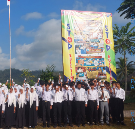
S
2
Ta
S
N
Ta
P
A
Ta
S
A
Ta