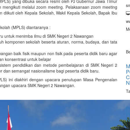
PLS) yang dibuka secara resmi oleh PJ Gubernur Jawa Timur
s
mengikuti melalui zoom meeting. Pelaksanaan zoom meeting
diikuti oleh Kepala Sekolah, Wakil Kepala Sekolah, Bapak Ibu
w
olah (MPLS) diantaranya :
Me
ru untuk menimba ilmu di SMK Negeri 2 Nawangan
uh komponen sekolah beserta aturan, norma, budaya, dan tata
Be
gan baik fisik maupun non fisik pada peserta didik baru agar
n konsentrasi untuk belajar
M
sistem pendidikan dan metode pembelajaran di SMK Negeri 2
P
an semangat nasionalisme bagi peserta didik baru.
C
LS) ini diakhiri dengan upacara penutupan Masa Pengenalan
N
pangan upacara SMK Negeri 2 Nawangan.
Ta
P
P
N
Ta