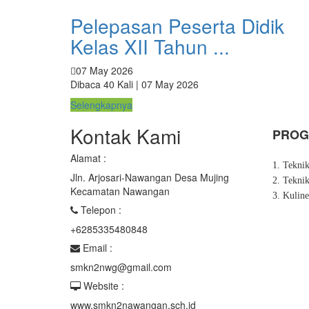
Pelepasan Peserta Didik
Kelas XII Tahun ...
07 May 2026
Dibaca 40 Kali | 07 May 2026
Selengkapnya
Kontak Kami
PROG
Alamat :
1. Tekni
Jln. Arjosari-Nawangan Desa Mujing
2. Tekni
Kecamatan Nawangan
3. Kuline
Telepon :
+6285335480848
Email :
smkn2nwg@gmail.com
Website :
www.smkn2nawangan.sch.id