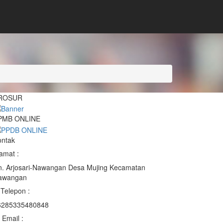
ROSUR
PMB ONLINE
ontak
amat :
n. Arjosari-Nawangan Desa Mujing Kecamatan
awangan
Telepon :
6285335480848
Email :