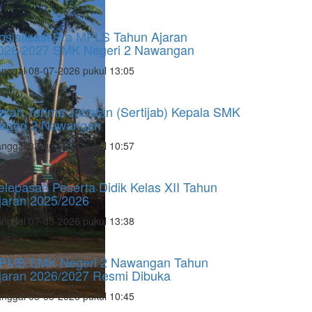
osialisasi Pra MPLS Tahun Ajaran
026/2027 SMK Negeri 2 Nawangan
nggal 08-07-2026 pukul 13:05
erah Terima Jabatan (Sertijab) Kepala SMK
egeri 2 Nawangan
nggal 03-06-2026 pukul 10:57
elepasan Peserta Didik Kelas XII Tahun
jaran 2025/2026
nggal 07-05-2026 pukul 13:38
PMB SMK Negeri 2 Nawangan Tahun
jaran 2026/2027 Resmi Dibuka
nggal 05-05-2026 pukul 10:45