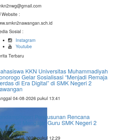
mkn2nwg@gmail.com
Website :
ww.smkn2nawangan.sch.id
dia Sosial :
Instagram
Youtube
rita Terbaru
ahasiswa KKN Universitas Muhammadiyah
onorogo Gelar Sosialisasi “Menjadi Remaja
erdas di Era Digital” di SMK Negeri 2
awangan
nggal 04-08-2026 pukul 13:41
endampingan Penyusunan Rencana
erangkat Mengajar Guru SMK Negeri 2
awangan
nggal 04-08-2026 pukul 12:29