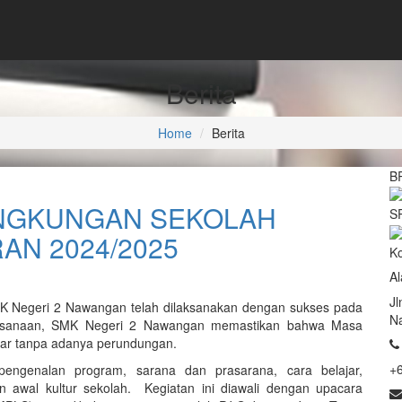
Berita
Home
Berita
B
INGKUNGAN SEKOLAH
S
AN 2024/2025
K
Al
Jl
K Negeri 2 Nawangan telah dilaksanakan dengan sukses pada
N
elaksanaan, SMK Negeri 2 Nawangan memastikan bahwa Masa
car tanpa adanya perundungan.
+
engenalan program, sarana dan prasarana, cara belajar,
 awal kultur sekolah. Kegiatan ini diawali dengan upacara