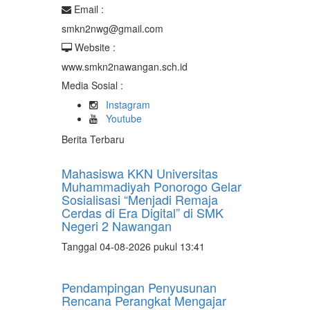
Email :
smkn2nwg@gmail.com
Website :
www.smkn2nawangan.sch.id
Media Sosial :
Instagram
Youtube
Berita Terbaru
Mahasiswa KKN Universitas
Muhammadiyah Ponorogo Gelar
Sosialisasi “Menjadi Remaja
Cerdas di Era Digital” di SMK
Negeri 2 Nawangan
Tanggal 04-08-2026 pukul 13:41
Pendampingan Penyusunan
Rencana Perangkat Mengajar