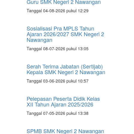
Guru SMK Negeri 2 Nawangan
Tanggal 04-08-2026 pukul 12:29
Sosialisasi Pra MPLS Tahun
Ajaran 2026/2027 SMK Negeri 2
Nawangan
Tanggal 08-07-2026 pukul 13:05
Serah Terima Jabatan (Sertijab)
Kepala SMK Negeri 2 Nawangan
Tanggal 03-06-2026 pukul 10:57
Pelepasan Peserta Didik Kelas
XII Tahun Ajaran 2025/2026
Tanggal 07-05-2026 pukul 13:38
SPMB SMK Negeri 2 Nawangan