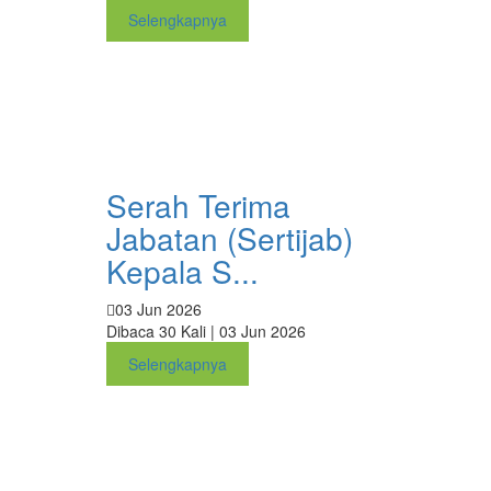
Selengkapnya
Serah Terima
Jabatan (Sertijab)
Kepala S...
03 Jun 2026
Dibaca 30 Kali | 03 Jun 2026
Selengkapnya