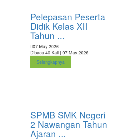
Pelepasan Peserta
Didik Kelas XII
Tahun ...
07 May 2026
Dibaca 40 Kali | 07 May 2026
Selengkapnya
SPMB SMK Negeri
2 Nawangan Tahun
Ajaran ...