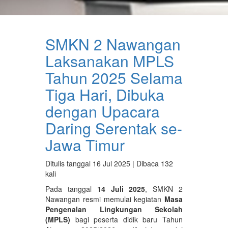
SMKN 2 Nawangan
Laksanakan MPLS
Tahun 2025 Selama
Tiga Hari, Dibuka
dengan Upacara
Daring Serentak se-
Jawa Timur
Ditulis tanggal 16 Jul 2025 | Dibaca 132
kali
Pada tanggal
14 Juli 2025
, SMKN 2
Nawangan resmi memulai kegiatan
Masa
Pengenalan Lingkungan Sekolah
(MPLS)
bagi peserta didik baru Tahun