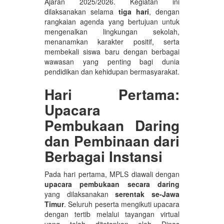
Ajaran 2025/2026. Kegiatan ini
dilaksanakan selama
tiga hari
, dengan
rangkaian agenda yang bertujuan untuk
mengenalkan lingkungan sekolah,
menanamkan karakter positif, serta
membekali siswa baru dengan berbagai
wawasan yang penting bagi dunia
pendidikan dan kehidupan bermasyarakat.
Hari Pertama:
Upacara
Pembukaan Daring
dan Pembinaan dari
Berbagai Instansi
Pada hari pertama, MPLS diawali dengan
upacara pembukaan secara daring
yang dilaksanakan
serentak se-Jawa
Timur
. Seluruh peserta mengikuti upacara
dengan tertib melalui tayangan virtual