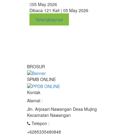
05 May 2026
Dibaca 121 Kali | 05 May 2026
Selengkapnya
BROSUR
SPMB ONLINE
Kontak
Alamat :
Jln. Arjosari-Nawangan Desa Mujing
Kecamatan Nawangan
Telepon :
+6285335480848